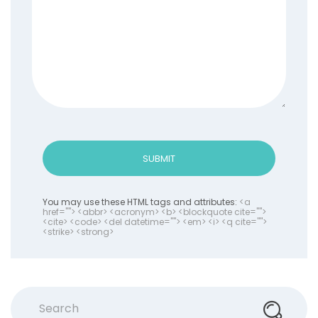
SUBMIT
You may use these HTML tags and attributes:
<a
href=""> <abbr> <acronym> <b> <blockquote cite="">
<cite> <code> <del datetime=""> <em> <i> <q cite="">
<strike> <strong>
Search