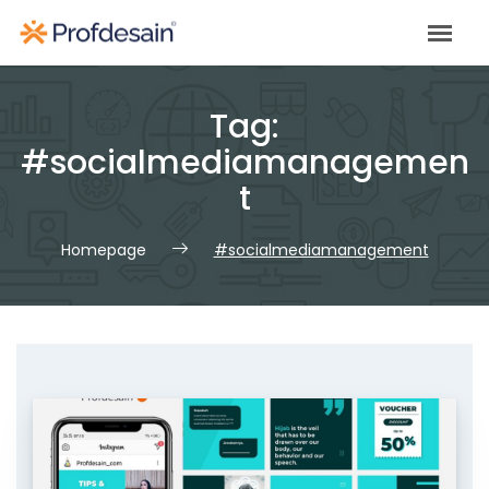
Skip
to
content
Tag:
#socialmediamanagemen
t
Homepage
#socialmediamanagement